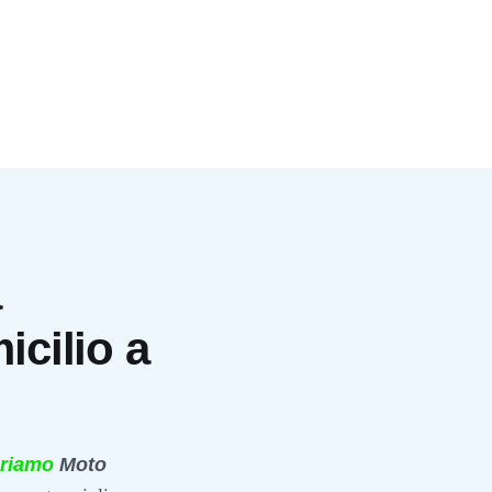
a
icilio a
riamo
Moto