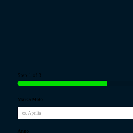
Step
1
of 3
Marca Moto
Anno