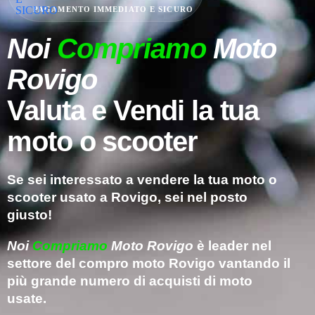
PAGAMENTO IMMEDIATO E SICURO
Noi
Compriamo
Moto
Rovigo
Valuta e Vendi la tua
moto o scooter
Se sei interessato a vendere la tua moto o
scooter usato a Rovigo, sei nel posto
giusto!
Noi
Compriamo
Moto Rovigo
è leader nel
settore del compro moto Rovigo vantando il
più grande numero di acquisti di moto
usate.