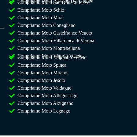
Compriamo Moto Bassano Del Grappa
Compriamo Moto San Donà di Piave
Compriamo Moto Schio
Compriamo Moto Mira
Compriamo Moto Conegliano
Compriamo Moto Castelfranco Veneto
Compriamo Moto Villafranca di Verona
Compriamo Moto Montebelluna
Compriamo Moto Vittorio Veneto
Compriamo Moto Mogliano Veneto
Compriamo Moto Spinea
Compriamo Moto Mirano
Compriamo Moto Jesolo
Compriamo Moto Valdagno
Compriamo Moto Albignasego
Compriamo Moto Arzignano
Compriamo Moto Legnago